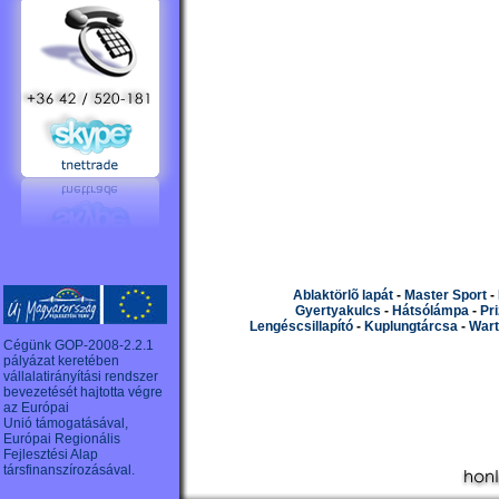
Ablaktörlõ lapát
-
Master Sport
-
Gyertyakulcs
-
Hátsólámpa
-
Pr
Lengéscsillapító
-
Kuplungtárcsa
-
Wart
Cégünk GOP-2008-2.2.1
pályázat keretében
vállalatirányítási rendszer
bevezetését hajtotta végre
az Európai
Unió támogatásával,
Európai Regionális
Fejlesztési Alap
társfinanszírozásával.